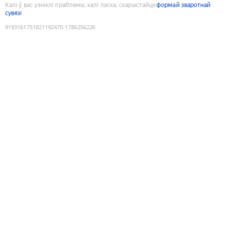
Калі ў вас узніклі праблемы, калі ласка, скарыстайце
формай зваротнай
сувязі
9193161751821192470
:
1786256226