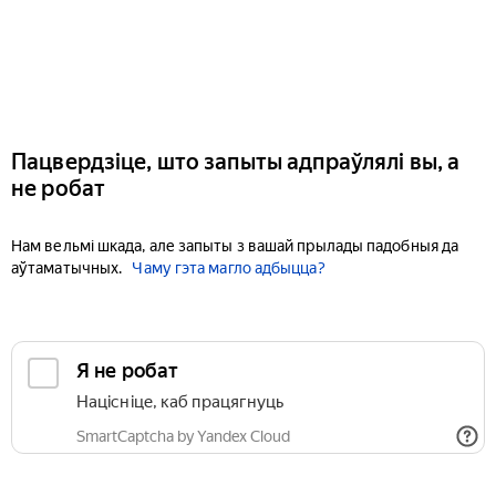
Пацвердзіце, што запыты адпраўлялі вы, а
не робат
Нам вельмі шкада, але запыты з вашай прылады падобныя да
аўтаматычных.
Чаму гэта магло адбыцца?
Я не робат
Націсніце, каб працягнуць
SmartCaptcha by Yandex Cloud