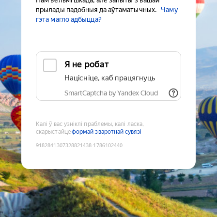
Нам вельмі шкада, але запыты з вашай
прылады падобныя да аўтаматычных.
Чаму
гэта магло адбыцца?
Я не робат
Націсніце, каб працягнуць
SmartCaptcha by Yandex Cloud
Калі ў вас узніклі праблемы, калі ласка,
скарыстайце
формай зваротнай сувязі
9182841307328821438
:
1786102440