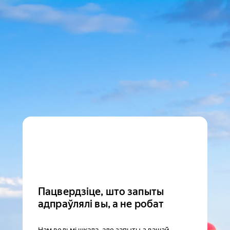
Пацвердзіце, што запыты
адпраўлялі вы, а не робат