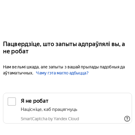
Пацвердзіце, што запыты адпраўлялі вы, а
не робат
Нам вельмі шкада, але запыты з вашай прылады падобныя да
аўтаматычных.
Чаму гэта магло адбыцца?
Я не робат
Націсніце, каб працягнуць
SmartCaptcha by Yandex Cloud