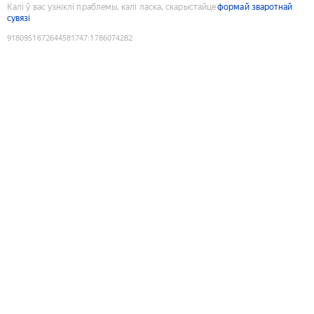
Калі ў вас узніклі праблемы, калі ласка, скарыстайце
формай зваротнай
сувязі
9180951672644581747
:
1786074282