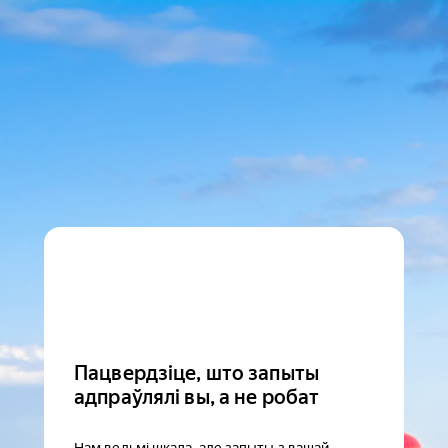
Пацвердзіце, што запыты
адпраўлялі вы, а не робат