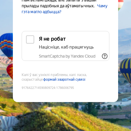
Нам вельмі шкада, але запыты з вашай
прылады падобныя да аўтаматычных.
Чаму
гэта магло адбыцца?
Я не робат
Націсніце, каб працягнуць
SmartCaptcha by Yandex Cloud
Калі ў вас узніклі праблемы, калі ласка,
скарыстайце
формай зваротнай сувязі
9176422714590809724
:
1786006795