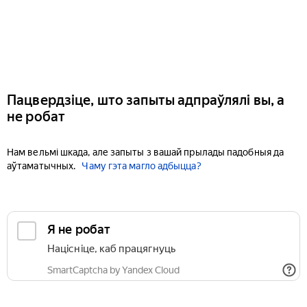
Пацвердзіце, што запыты адпраўлялі вы, а
не робат
Нам вельмі шкада, але запыты з вашай прылады падобныя да
аўтаматычных.
Чаму гэта магло адбыцца?
Я не робат
Націсніце, каб працягнуць
SmartCaptcha by Yandex Cloud