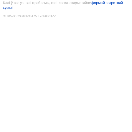
Калі ў вас узніклі праблемы, калі ласка, скарыстайце
формай зваротнай
сувязі
9178524979346696175
:
1786038122