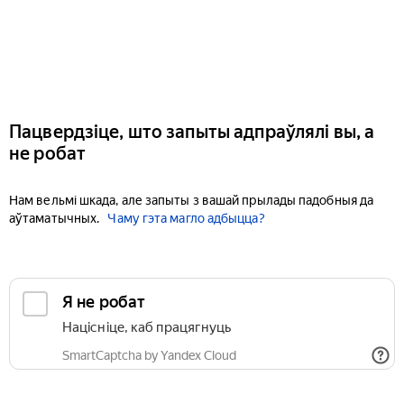
Пацвердзіце, што запыты адпраўлялі вы, а
не робат
Нам вельмі шкада, але запыты з вашай прылады падобныя да
аўтаматычных.
Чаму гэта магло адбыцца?
Я не робат
Націсніце, каб працягнуць
SmartCaptcha by Yandex Cloud