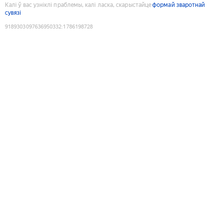
Калі ў вас узніклі праблемы, калі ласка, скарыстайце
формай зваротнай
сувязі
9189303097636950332
:
1786198728