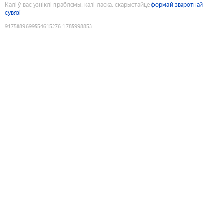
Калі ў вас узніклі праблемы, калі ласка, скарыстайце
формай зваротнай
сувязі
9175889699554615276
:
1785998853