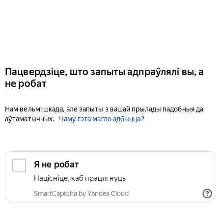
Пацвердзіце, што запыты адпраўлялі вы, а
не робат
Нам вельмі шкада, але запыты з вашай прылады падобныя да
аўтаматычных.
Чаму гэта магло адбыцца?
Я не робат
Націсніце, каб працягнуць
SmartCaptcha by Yandex Cloud