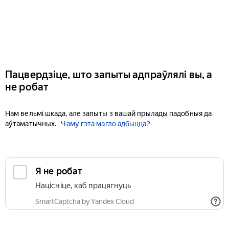
Пацвердзіце, што запыты адпраўлялі вы, а
не робат
Нам вельмі шкада, але запыты з вашай прылады падобныя да
аўтаматычных.
Чаму гэта магло адбыцца?
Я не робат
Націсніце, каб працягнуць
SmartCaptcha by Yandex Cloud