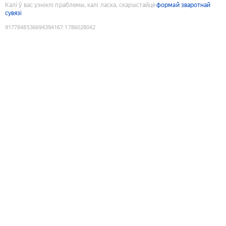
Калі ў вас узніклі праблемы, калі ласка, скарыстайце
формай зваротнай
сувязі
9177848536694394167
:
1786028042