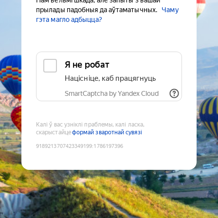
Нам вельмі шкада, але запыты з вашай
прылады падобныя да аўтаматычных.
Чаму
гэта магло адбыцца?
Я не робат
Націсніце, каб працягнуць
SmartCaptcha by Yandex Cloud
Калі ў вас узніклі праблемы, калі ласка,
скарыстайце
формай зваротнай сувязі
9189213707423349199
:
1786197396