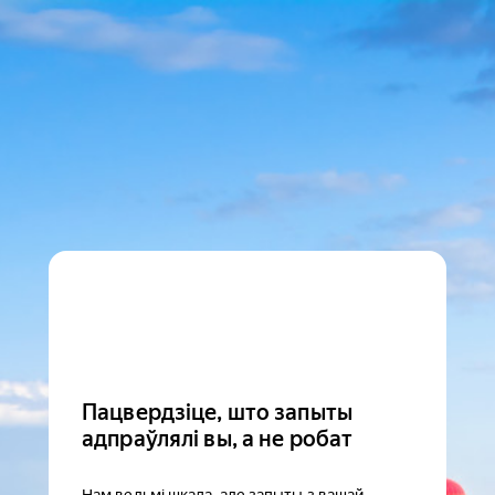
Пацвердзіце, што запыты
адпраўлялі вы, а не робат