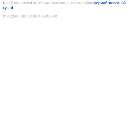
Калі ў вас узніклі праблемы, калі ласка, скарыстайце
формай зваротнай
сувязі
9178229575187724360
:
1786033720