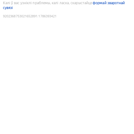
Калі ў вас узніклі праблемы, калі ласка, скарыстайце
формай зваротнай
сувязі
9202368753021652891
:
1786393421