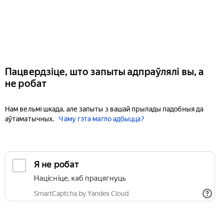
Пацвердзіце, што запыты адпраўлялі вы, а
не робат
Нам вельмі шкада, але запыты з вашай прылады падобныя да
аўтаматычных.
Чаму гэта магло адбыцца?
Я не робат
Націсніце, каб працягнуць
SmartCaptcha by Yandex Cloud