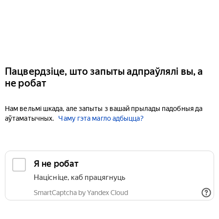
Пацвердзіце, што запыты адпраўлялі вы, а
не робат
Нам вельмі шкада, але запыты з вашай прылады падобныя да
аўтаматычных.
Чаму гэта магло адбыцца?
Я не робат
Націсніце, каб працягнуць
SmartCaptcha by Yandex Cloud