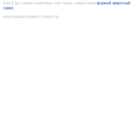
Калі ў вас узніклі праблемы, калі ласка, скарыстайце
формай зваротнай
сувязі
9182216648021656903
:
1786093132