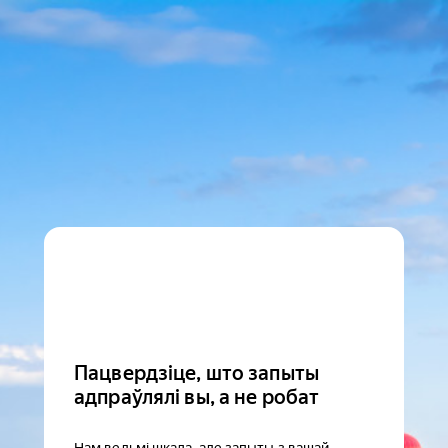
Пацвердзіце, што запыты
адпраўлялі вы, а не робат