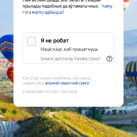
Нам вельмі шкада, але запыты з вашай
прылады падобныя да аўтаматычных.
Чаму
гэта магло адбыцца?
Я не робат
Націсніце, каб працягнуць
SmartCaptcha by Yandex Cloud
Калі ў вас узніклі праблемы, калі ласка,
скарыстайце
формай зваротнай сувязі
9185699388817821364
:
1786145029