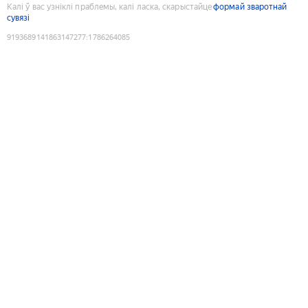
Калі ў вас узніклі праблемы, калі ласка, скарыстайце
формай зваротнай
сувязі
9193689141863147277
:
1786264085