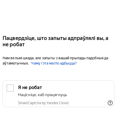
Пацвердзіце, што запыты адпраўлялі вы, а
не робат
Нам вельмі шкада, але запыты з вашай прылады падобныя да
аўтаматычных.
Чаму гэта магло адбыцца?
Я не робат
Націсніце, каб працягнуць
SmartCaptcha by Yandex Cloud