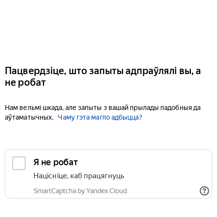
Пацвердзіце, што запыты адпраўлялі вы, а
не робат
Нам вельмі шкада, але запыты з вашай прылады падобныя да
аўтаматычных.
Чаму гэта магло адбыцца?
Я не робат
Націсніце, каб працягнуць
SmartCaptcha by Yandex Cloud