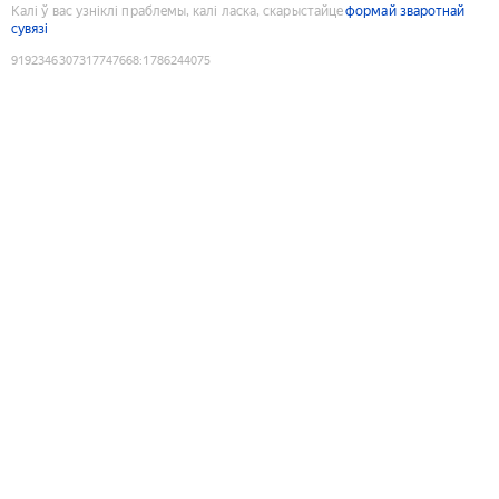
Калі ў вас узніклі праблемы, калі ласка, скарыстайце
формай зваротнай
сувязі
9192346307317747668
:
1786244075