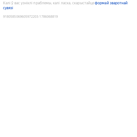
Калі ў вас узніклі праблемы, калі ласка, скарыстайце
формай зваротнай
сувязі
9180585069605972203
:
1786068819