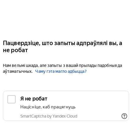
Пацвердзіце, што запыты адпраўлялі вы, а
не робат
Нам вельмі шкада, але запыты з вашай прылады падобныя да
аўтаматычных.
Чаму гэта магло адбыцца?
Я не робат
Націсніце, каб працягнуць
SmartCaptcha by Yandex Cloud