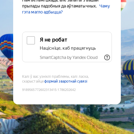
Нам вельмі шкада, але запыты з вашай
прылады падобныя да аўтаматычных.
Чаму
гэта магло адбыцца?
Я не робат
Націсніце, каб працягнуць
SmartCaptcha by Yandex Cloud
Калі ў вас узніклі праблемы, калі ласка,
скарыстайце
формай зваротнай сувязі
9189565772602313415
:
1786202642