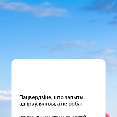
Пацвердзіце, што запыты
адпраўлялі вы, а не робат