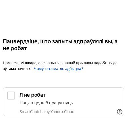
Пацвердзіце, што запыты адпраўлялі вы, а
не робат
Нам вельмі шкада, але запыты з вашай прылады падобныя да
аўтаматычных.
Чаму гэта магло адбыцца?
Я не робат
Націсніце, каб працягнуць
SmartCaptcha by Yandex Cloud