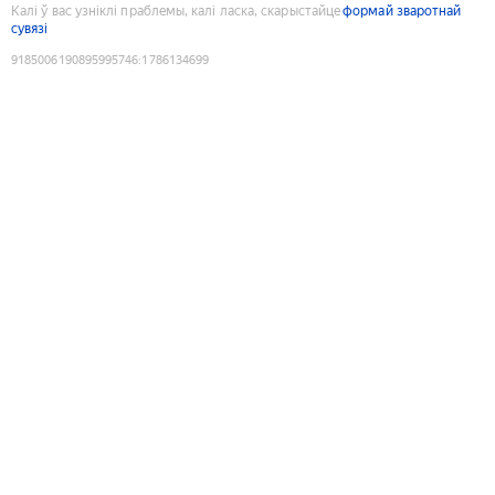
Калі ў вас узніклі праблемы, калі ласка, скарыстайце
формай зваротнай
сувязі
9185006190895995746
:
1786134699