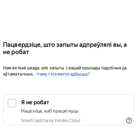
Пацвердзіце, што запыты адпраўлялі вы, а
не робат
Нам вельмі шкада, але запыты з вашай прылады падобныя да
аўтаматычных.
Чаму гэта магло адбыцца?
Я не робат
Націсніце, каб працягнуць
SmartCaptcha by Yandex Cloud