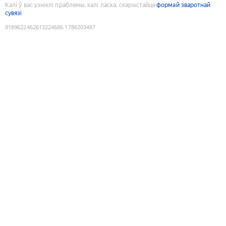
Калі ў вас узніклі праблемы, калі ласка, скарыстайце
формай зваротнай
сувязі
9189622462613224686
:
1786203487