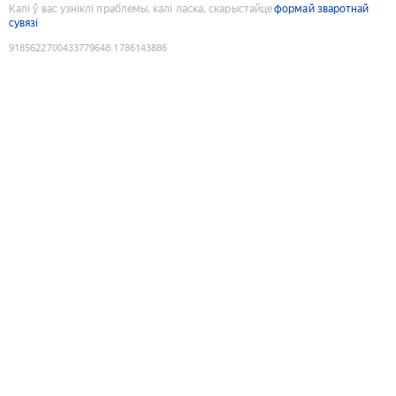
Калі ў вас узніклі праблемы, калі ласка, скарыстайце
формай зваротнай
сувязі
9185622700433779648
:
1786143886