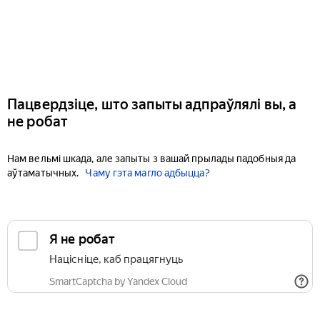
Пацвердзіце, што запыты адпраўлялі вы, а
не робат
Нам вельмі шкада, але запыты з вашай прылады падобныя да
аўтаматычных.
Чаму гэта магло адбыцца?
Я не робат
Націсніце, каб працягнуць
SmartCaptcha by Yandex Cloud