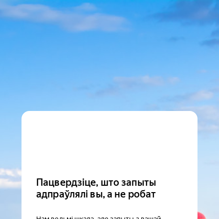
Пацвердзіце, што запыты
адпраўлялі вы, а не робат