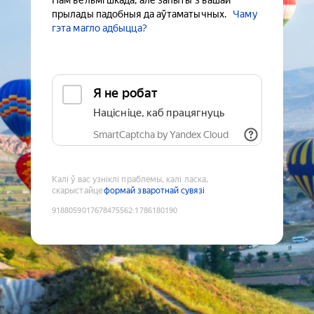
Нам вельмі шкада, але запыты з вашай
прылады падобныя да аўтаматычных.
Чаму
гэта магло адбыцца?
Я не робат
Націсніце, каб працягнуць
SmartCaptcha by Yandex Cloud
Калі ў вас узніклі праблемы, калі ласка,
скарыстайце
формай зваротнай сувязі
9188059017678475562
:
1786180190