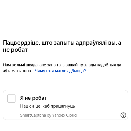
Пацвердзіце, што запыты адпраўлялі вы, а
не робат
Нам вельмі шкада, але запыты з вашай прылады падобныя да
аўтаматычных.
Чаму гэта магло адбыцца?
Я не робат
Націсніце, каб працягнуць
SmartCaptcha by Yandex Cloud