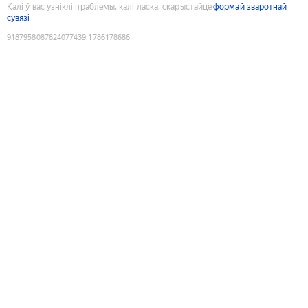
Калі ў вас узніклі праблемы, калі ласка, скарыстайце
формай зваротнай
сувязі
9187958087624077439
:
1786178686