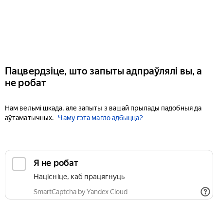
Пацвердзіце, што запыты адпраўлялі вы, а
не робат
Нам вельмі шкада, але запыты з вашай прылады падобныя да
аўтаматычных.
Чаму гэта магло адбыцца?
Я не робат
Націсніце, каб працягнуць
SmartCaptcha by Yandex Cloud