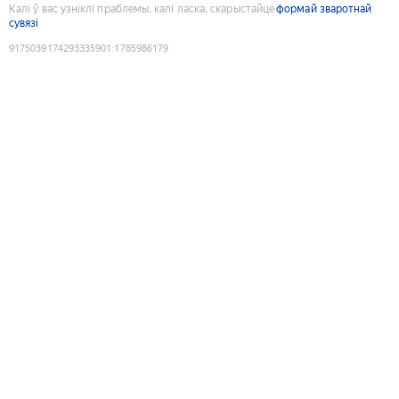
Калі ў вас узніклі праблемы, калі ласка, скарыстайце
формай зваротнай
сувязі
9175039174293335901
:
1785986179