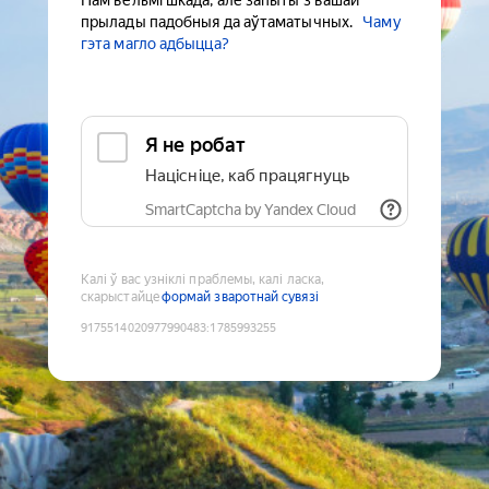
Нам вельмі шкада, але запыты з вашай
прылады падобныя да аўтаматычных.
Чаму
гэта магло адбыцца?
Я не робат
Націсніце, каб працягнуць
SmartCaptcha by Yandex Cloud
Калі ў вас узніклі праблемы, калі ласка,
скарыстайце
формай зваротнай сувязі
9175514020977990483
:
1785993255