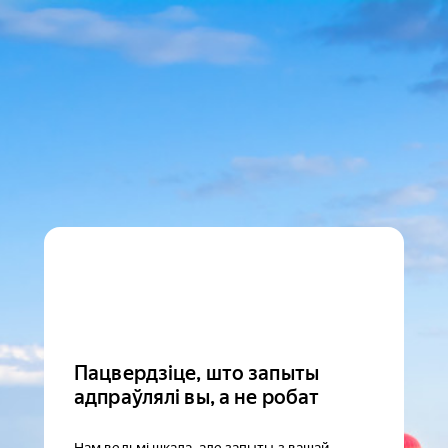
Пацвердзіце, што запыты
адпраўлялі вы, а не робат