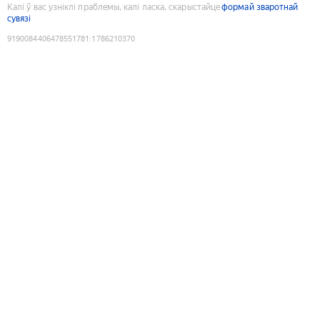
Калі ў вас узніклі праблемы, калі ласка, скарыстайце
формай зваротнай
сувязі
9190084406478551781
:
1786210370