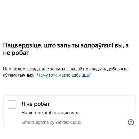
Пацвердзіце, што запыты адпраўлялі вы, а
не робат
Нам вельмі шкада, але запыты з вашай прылады падобныя да
аўтаматычных.
Чаму гэта магло адбыцца?
Я не робат
Націсніце, каб працягнуць
SmartCaptcha by Yandex Cloud