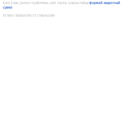
Калі ў вас узніклі праблемы, калі ласка, скарыстайце
формай зваротнай
сувязі
9178811393604785173
:
1786042389