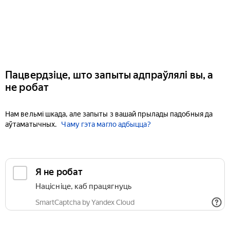
Пацвердзіце, што запыты адпраўлялі вы, а
не робат
Нам вельмі шкада, але запыты з вашай прылады падобныя да
аўтаматычных.
Чаму гэта магло адбыцца?
Я не робат
Націсніце, каб працягнуць
SmartCaptcha by Yandex Cloud