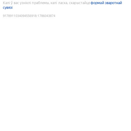
Калі ў вас узніклі праблемы, калі ласка, скарыстайце
формай зваротнай
сувязі
9178911034094556918
:
1786043874