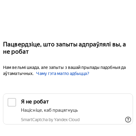
Пацвердзіце, што запыты адпраўлялі вы, а
не робат
Нам вельмі шкада, але запыты з вашай прылады падобныя да
аўтаматычных.
Чаму гэта магло адбыцца?
Я не робат
Націсніце, каб працягнуць
SmartCaptcha by Yandex Cloud