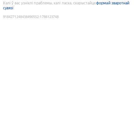
Калі ў вас узніклі праблемы, калі ласка, скарыстайце
формай зваротнай
сувязі
9184271248438490552
:
1786123748