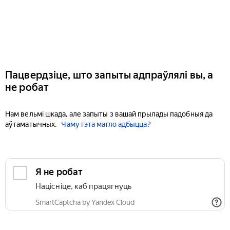
Пацвердзіце, што запыты адпраўлялі вы, а
не робат
Нам вельмі шкада, але запыты з вашай прылады падобныя да
аўтаматычных.
Чаму гэта магло адбыцца?
Я не робат
Націсніце, каб працягнуць
SmartCaptcha by Yandex Cloud