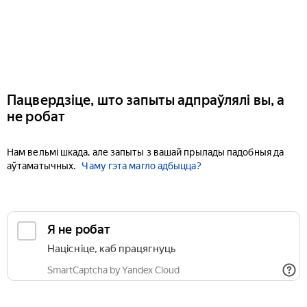
Пацвердзіце, што запыты адпраўлялі вы, а
не робат
Нам вельмі шкада, але запыты з вашай прылады падобныя да
аўтаматычных.
Чаму гэта магло адбыцца?
Я не робат
Націсніце, каб працягнуць
SmartCaptcha by Yandex Cloud