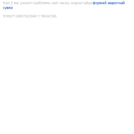
Калі ў вас узніклі праблемы, калі ласка, скарыстайце
формай зваротнай
сувязі
9199271268579225467
:
1786347265