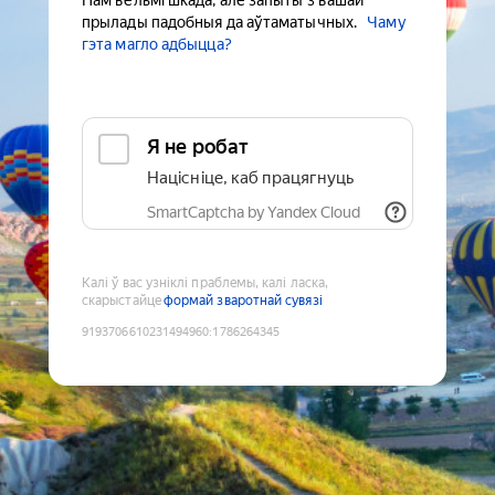
Нам вельмі шкада, але запыты з вашай
прылады падобныя да аўтаматычных.
Чаму
гэта магло адбыцца?
Я не робат
Націсніце, каб працягнуць
SmartCaptcha by Yandex Cloud
Калі ў вас узніклі праблемы, калі ласка,
скарыстайце
формай зваротнай сувязі
9193706610231494960
:
1786264345