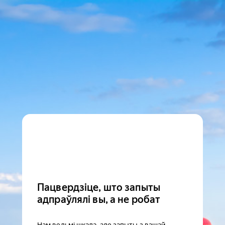
Пацвердзіце, што запыты
адпраўлялі вы, а не робат