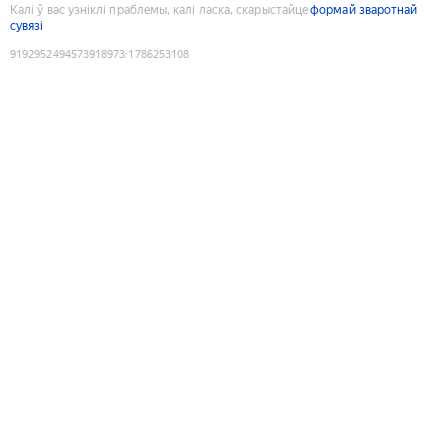
Калі ў вас узніклі праблемы, калі ласка, скарыстайце
формай зваротнай
сувязі
9192952494573918973
:
1786253108