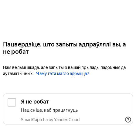
Пацвердзіце, што запыты адпраўлялі вы, а
не робат
Нам вельмі шкада, але запыты з вашай прылады падобныя да
аўтаматычных.
Чаму гэта магло адбыцца?
Я не робат
Націсніце, каб працягнуць
SmartCaptcha by Yandex Cloud