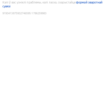
Калі ў вас узніклі праблемы, калі ласка, скарыстайце
формай зваротнай
сувязі
9193413875932746595
:
1786259983