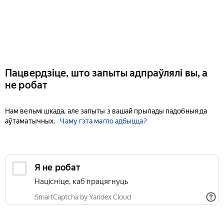
Пацвердзіце, што запыты адпраўлялі вы, а
не робат
Нам вельмі шкада, але запыты з вашай прылады падобныя да
аўтаматычных.
Чаму гэта магло адбыцца?
Я не робат
Націсніце, каб працягнуць
SmartCaptcha by Yandex Cloud