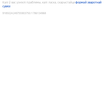
Калі ў вас узніклі праблемы, калі ласка, скарыстайце
формай зваротнай
сувязі
9185024249755903750
:
1786134968