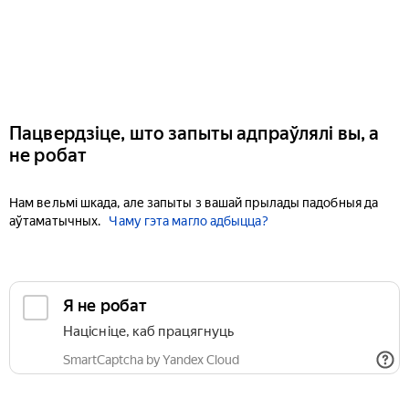
Пацвердзіце, што запыты адпраўлялі вы, а
не робат
Нам вельмі шкада, але запыты з вашай прылады падобныя да
аўтаматычных.
Чаму гэта магло адбыцца?
Я не робат
Націсніце, каб працягнуць
SmartCaptcha by Yandex Cloud