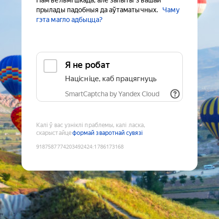
Нам вельмі шкада, але запыты з вашай
прылады падобныя да аўтаматычных.
Чаму
гэта магло адбыцца?
Я не робат
Націсніце, каб працягнуць
SmartCaptcha by Yandex Cloud
Калі ў вас узніклі праблемы, калі ласка,
скарыстайце
формай зваротнай сувязі
9187587774203492424
:
1786173168