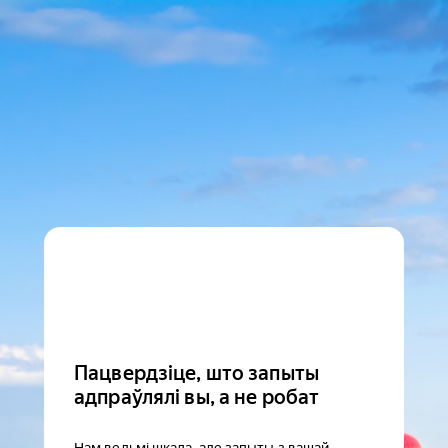
Пацвердзіце, што запыты
адпраўлялі вы, а не робат