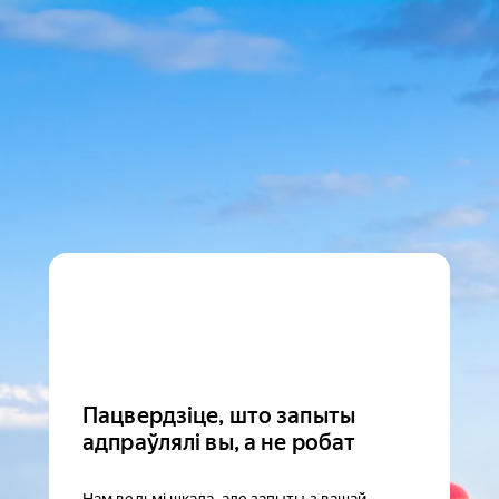
Пацвердзіце, што запыты
адпраўлялі вы, а не робат