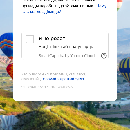
Нам вельмі шкада, але запыты з вашай
прылады падобныя да аўтаматычных.
Чаму
гэта магло адбыцца?
Я не робат
Націсніце, каб працягнуць
SmartCaptcha by Yandex Cloud
Калі ў вас узніклі праблемы, калі ласка,
скарыстайце
формай зваротнай сувязі
9179894053725171516
:
1786058522