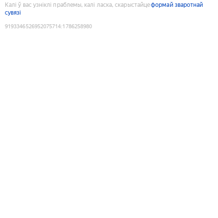
Калі ў вас узніклі праблемы, калі ласка, скарыстайце
формай зваротнай
сувязі
9193346526952075714
:
1786258980