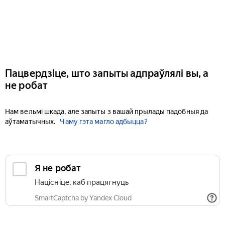
Пацвердзіце, што запыты адпраўлялі вы, а
не робат
Нам вельмі шкада, але запыты з вашай прылады падобныя да
аўтаматычных.
Чаму гэта магло адбыцца?
Я не робат
Націсніце, каб працягнуць
SmartCaptcha by Yandex Cloud