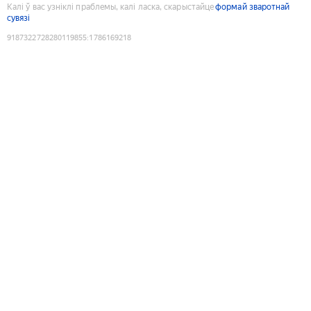
Калі ў вас узніклі праблемы, калі ласка, скарыстайце
формай зваротнай
сувязі
9187322728280119855
:
1786169218