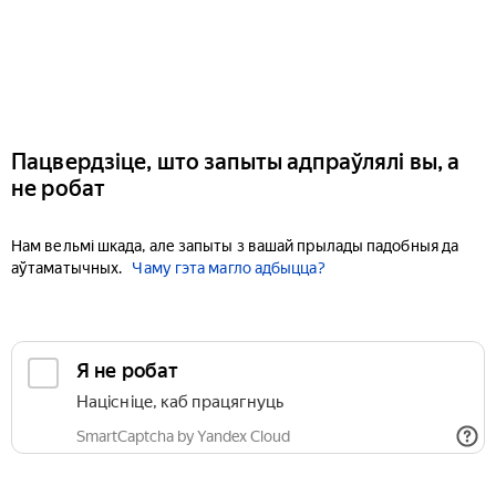
Пацвердзіце, што запыты адпраўлялі вы, а
не робат
Нам вельмі шкада, але запыты з вашай прылады падобныя да
аўтаматычных.
Чаму гэта магло адбыцца?
Я не робат
Націсніце, каб працягнуць
SmartCaptcha by Yandex Cloud