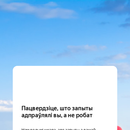
Пацвердзіце, што запыты
адпраўлялі вы, а не робат