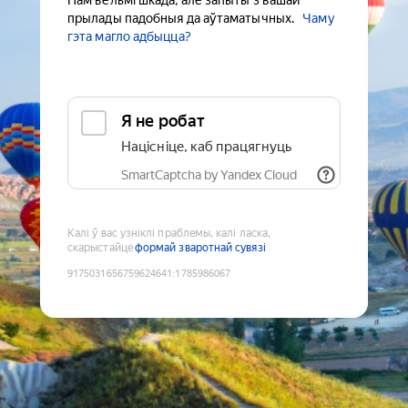
Нам вельмі шкада, але запыты з вашай
прылады падобныя да аўтаматычных.
Чаму
гэта магло адбыцца?
Я не робат
Націсніце, каб працягнуць
SmartCaptcha by Yandex Cloud
Калі ў вас узніклі праблемы, калі ласка,
скарыстайце
формай зваротнай сувязі
9175031656759624641
:
1785986067