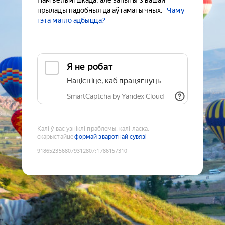
Нам вельмі шкада, але запыты з вашай
прылады падобныя да аўтаматычных.
Чаму
гэта магло адбыцца?
Я не робат
Націсніце, каб працягнуць
SmartCaptcha by Yandex Cloud
Калі ў вас узніклі праблемы, калі ласка,
скарыстайце
формай зваротнай сувязі
9186523568079312807
:
1786157310