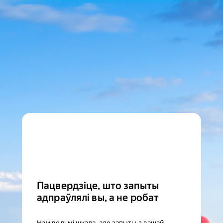
Пацвердзіце, што запыты
адпраўлялі вы, а не робат