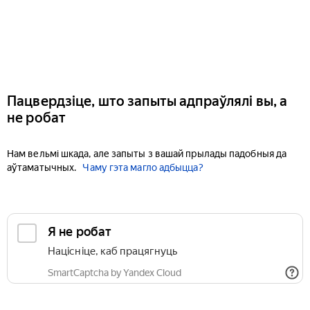
Пацвердзіце, што запыты адпраўлялі вы, а
не робат
Нам вельмі шкада, але запыты з вашай прылады падобныя да
аўтаматычных.
Чаму гэта магло адбыцца?
Я не робат
Націсніце, каб працягнуць
SmartCaptcha by Yandex Cloud