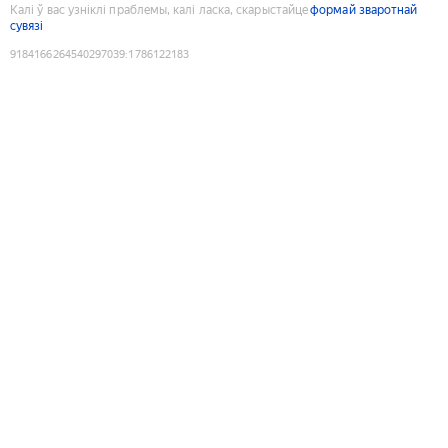
Калі ў вас узніклі праблемы, калі ласка, скарыстайце
формай зваротнай
сувязі
9184166264540297039
:
1786122183