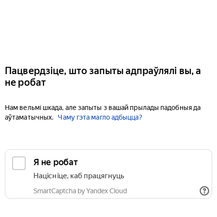
Пацвердзіце, што запыты адпраўлялі вы, а
не робат
Нам вельмі шкада, але запыты з вашай прылады падобныя да
аўтаматычных.
Чаму гэта магло адбыцца?
Я не робат
Націсніце, каб працягнуць
SmartCaptcha by Yandex Cloud