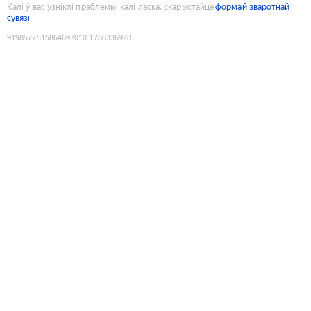
Калі ў вас узніклі праблемы, калі ласка, скарыстайце
формай зваротнай
сувязі
9198577515864697010
:
1786336928