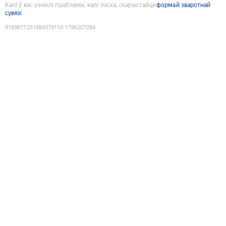
Калі ў вас узніклі праблемы, калі ласка, скарыстайце
формай зваротнай
сувязі
9189877251884379114
:
1786207284