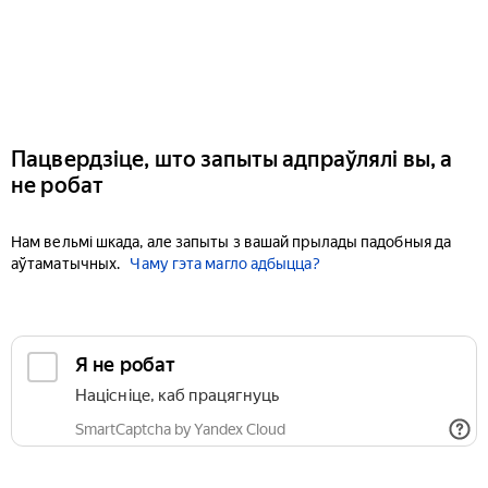
Пацвердзіце, што запыты адпраўлялі вы, а
не робат
Нам вельмі шкада, але запыты з вашай прылады падобныя да
аўтаматычных.
Чаму гэта магло адбыцца?
Я не робат
Націсніце, каб працягнуць
SmartCaptcha by Yandex Cloud