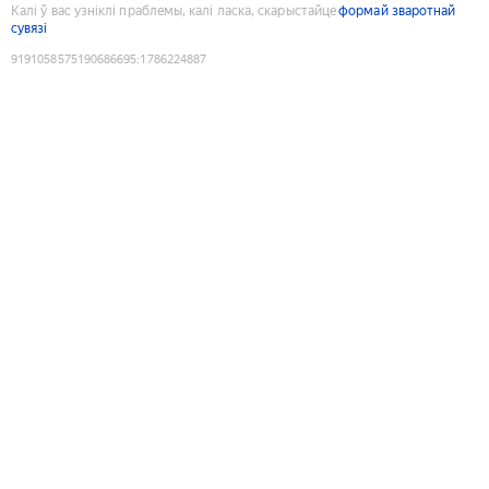
Калі ў вас узніклі праблемы, калі ласка, скарыстайце
формай зваротнай
сувязі
9191058575190686695
:
1786224887