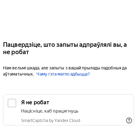
Пацвердзіце, што запыты адпраўлялі вы, а
не робат
Нам вельмі шкада, але запыты з вашай прылады падобныя да
аўтаматычных.
Чаму гэта магло адбыцца?
Я не робат
Націсніце, каб працягнуць
SmartCaptcha by Yandex Cloud