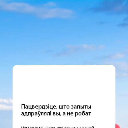
Пацвердзіце, што запыты
адпраўлялі вы, а не робат