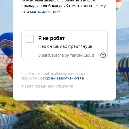
Нам вельмі шкада, але запыты з вашай
прылады падобныя да аўтаматычных.
Чаму
гэта магло адбыцца?
Я не робат
Націсніце, каб працягнуць
SmartCaptcha by Yandex Cloud
Калі ў вас узніклі праблемы, калі ласка,
скарыстайце
формай зваротнай сувязі
9189957403892942637
:
1786208478