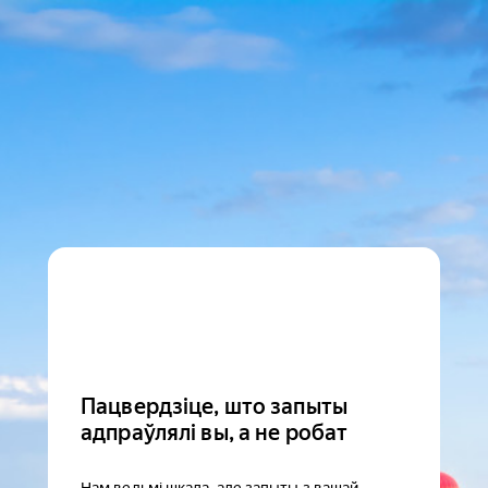
Пацвердзіце, што запыты
адпраўлялі вы, а не робат