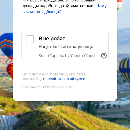
Нам вельмі шкада, але запыты з вашай
прылады падобныя да аўтаматычных.
Чаму
гэта магло адбыцца?
Я не робат
Націсніце, каб працягнуць
SmartCaptcha by Yandex Cloud
Калі ў вас узніклі праблемы, калі ласка,
скарыстайце
формай зваротнай сувязі
9186054699114190099
:
1786150323