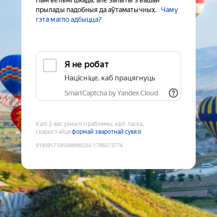
Нам вельмі шкада, але запыты з вашай
прылады падобныя да аўтаматычных.
Чаму
гэта магло адбыцца?
Я не робат
Націсніце, каб працягнуць
SmartCaptcha by Yandex Cloud
Калі ў вас узніклі праблемы, калі ласка,
скарыстайце
формай зваротнай сувязі
9180917595098990250
:
1786073774