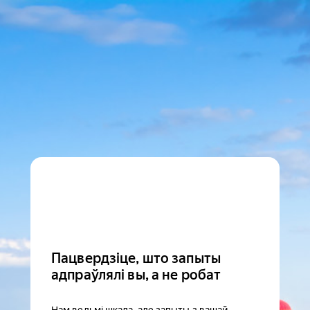
Пацвердзіце, што запыты
адпраўлялі вы, а не робат