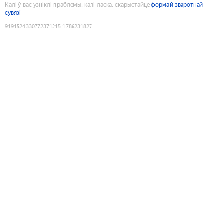
Калі ў вас узніклі праблемы, калі ласка, скарыстайце
формай зваротнай
сувязі
9191524330772371215
:
1786231827