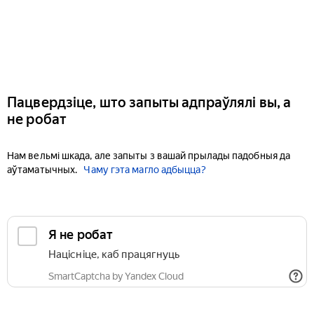
Пацвердзіце, што запыты адпраўлялі вы, а
не робат
Нам вельмі шкада, але запыты з вашай прылады падобныя да
аўтаматычных.
Чаму гэта магло адбыцца?
Я не робат
Націсніце, каб працягнуць
SmartCaptcha by Yandex Cloud