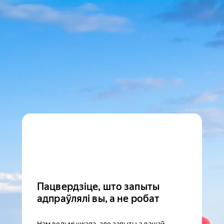
Пацвердзіце, што запыты
адпраўлялі вы, а не робат