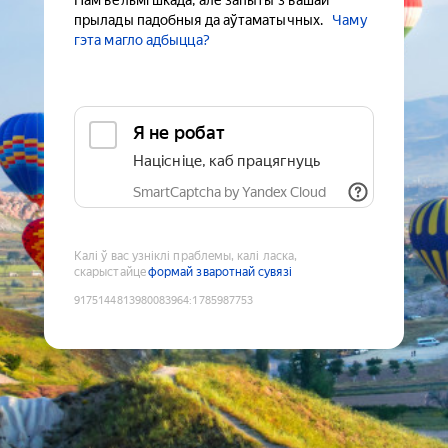
Нам вельмі шкада, але запыты з вашай
прылады падобныя да аўтаматычных.
Чаму
гэта магло адбыцца?
Я не робат
Націсніце, каб працягнуць
SmartCaptcha by Yandex Cloud
Калі ў вас узніклі праблемы, калі ласка,
скарыстайце
формай зваротнай сувязі
9175144813980083964
:
1785987753