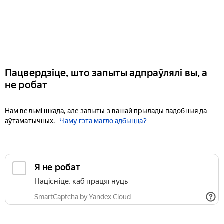
Пацвердзіце, што запыты адпраўлялі вы, а
не робат
Нам вельмі шкада, але запыты з вашай прылады падобныя да
аўтаматычных.
Чаму гэта магло адбыцца?
Я не робат
Націсніце, каб працягнуць
SmartCaptcha by Yandex Cloud