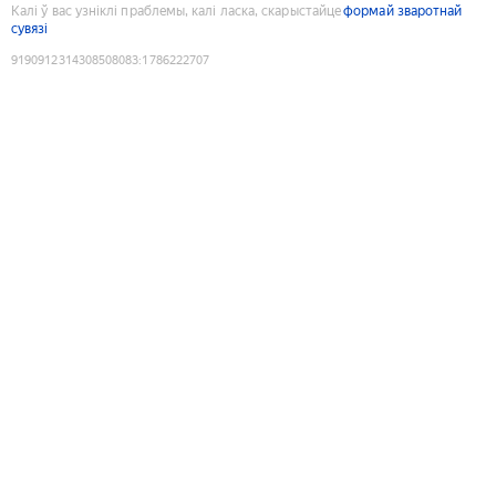
Калі ў вас узніклі праблемы, калі ласка, скарыстайце
формай зваротнай
сувязі
9190912314308508083
:
1786222707