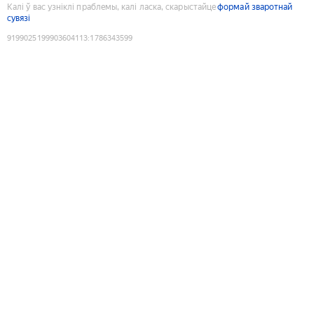
Калі ў вас узніклі праблемы, калі ласка, скарыстайце
формай зваротнай
сувязі
9199025199903604113
:
1786343599