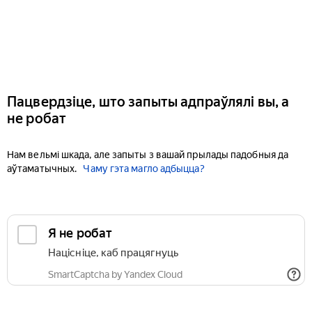
Пацвердзіце, што запыты адпраўлялі вы, а
не робат
Нам вельмі шкада, але запыты з вашай прылады падобныя да
аўтаматычных.
Чаму гэта магло адбыцца?
Я не робат
Націсніце, каб працягнуць
SmartCaptcha by Yandex Cloud